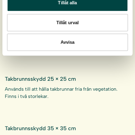
Tillåt alla
Används till Torrängstak som avslut till takvegetation.
Tillåt urval
Kantavslut KA200
Avvisa
Används till Biotoptak som avslut till takvegetation.
Takbrunnsskydd 25 × 25 cm
Används till att hålla takbrunnar fria från vegetation.
Finns i två storlekar.
Takbrunnsskydd 35 × 35 cm