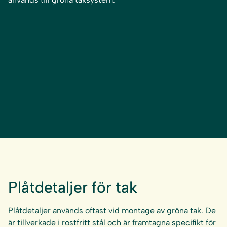
Plåtdetaljer för tak
Plåtdetaljer används oftast vid montage av gröna tak. De
är tillverkade i rostfritt stål och är framtagna specifikt för