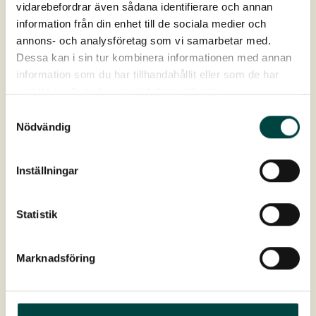
vidarebefordrar även sådana identifierare och annan
KA50 svart ger ditt gröna tak ett modernt, stilrent
information från din enhet till de sociala medier och
utseende och ett exklusivt…
annons- och analysföretag som vi samarbetar med.
Dessa kan i sin tur kombinera informationen med annan
information som du har tillhandahållit eller som de har
samlat in när du har använt deras tjänster.
Kantavslut KA50EK
Samtyckesval
Nödvändig
Används till Sedumtak som avslut till takvegetation.
Inställningar
Kantavslut KA120
Statistik
Används till Torrängstak som avslut till takvegetation.
Marknadsföring
Kantavslut KA120EK