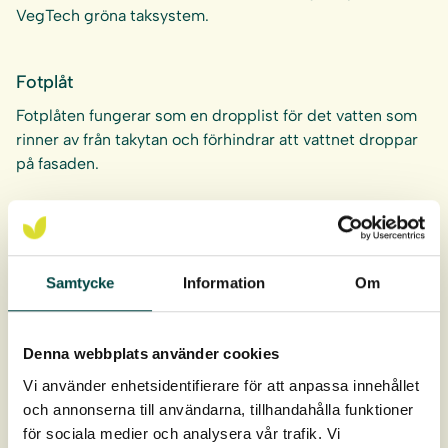
VegTech gröna taksystem.
Fotplåt
Fotplåten fungerar som en dropplist för det vatten som
rinner av från takytan och förhindrar att vattnet droppar
på fasaden.
Kantavslut KA50
Samtycke
Information
Om
Används till Sedumtak som avslut till takvegetation.
Denna webbplats använder cookies
Vi använder enhetsidentifierare för att anpassa innehållet
Kantavslut KA50 svart
och annonserna till användarna, tillhandahålla funktioner
för sociala medier och analysera vår trafik. Vi
Används till Sedumtak som avslut till takvegetation.