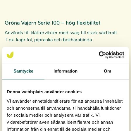
Gröna Vajern Serie 100 – hög flexibilitet
Används till klätterväxter med svag till stark växtkraft.
T.ex. kaprifol, pipranka och bokharabinda.
Gröna Vajern Serie 112 – effektiv lastupptagning
Samtycke
Information
Om
Används till starkt slingrande, enbart Blåregn.
Denna webbplats använder cookies
Vi använder enhetsidentifierare för att anpassa innehållet
och annonserna till användarna, tillhandahålla funktioner
Gröna Vajern Serie 120-124-134
för sociala medier och analysera vår trafik. Vi
Dessa fasadfästen kompletteras med ett tillbehör för att
vidarebefordrar även sådana identifierare och annan
sprida fasadgrönskan.
information från din enhet till de sociala medier och