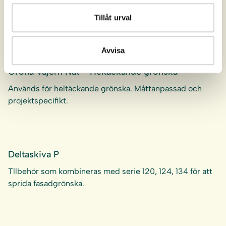
Gröna Vajern Spaljé – elegant klätterstöd
Tillåt urval
Används till heltäckande grönska på en mindre yta.
Avvisa
Gröna Vajern Nät – Heltäckande grönska
Används för heltäckande grönska. Måttanpassad och
projektspecifikt.
Deltaskiva P
Tllbehör som kombineras med serie 120, 124, 134 för att
sprida fasadgrönska.