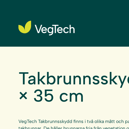
Takbrunnssky
× 35 cm
VegTech Takbrunnsskydd finns i två olika mått och pa
takbrunnar. De håller brunnarna fria från vegetation 