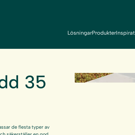
Lösningar
Produkter
Inspira
dd 35
ssar de flesta typer av
och säkerställer en god