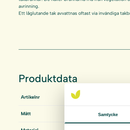
avrinning.
Ett låglutande tak avvattnas oftast via invändiga tak
Produktdata
Artikelnr
9-141 13
Mått
350 x 350 x 110 mm
Samtycke