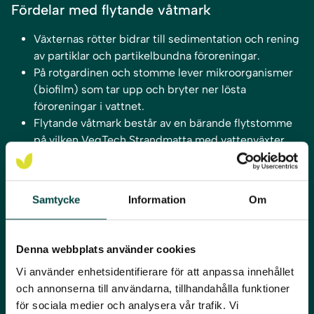
Fördelar med flytande våtmark
Växternas rötter bidrar till sedimentation och rening
av partiklar och partikelbundna föroreningar.
På rotgardinen och stomme lever mikroorganismer
(biofilm) som tar upp och bryter ner lösta
föroreningar i vattnet.
Flytande våtmark består av en bärande flytstomme
på vilken VegTech
Strandmatta
med
vattenväxter
etableras.
Samtycke
Information
Om
Har du ett vattenprojekt där flytande våtmark skulle
kunna göra skillnad? Hör gärna av dig till oss – vi ser fram
emot att hjälpa till!
Denna webbplats använder cookies
Vi använder enhetsidentifierare för att anpassa innehållet
och annonserna till användarna, tillhandahålla funktioner
Teknisk Guide
för sociala medier och analysera vår trafik. Vi