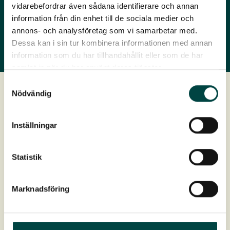
Projekt & inspiration
vidarebefordrar även sådana identifierare och annan
information från din enhet till de sociala medier och
annons- och analysföretag som vi samarbetar med.
Dessa kan i sin tur kombinera informationen med annan
information som du har tillhandahållit eller som de har
samlat in när du har använt deras tjänster.
Samtyckesval
Nödvändig
Flytande våtmark
Inställningar
Modulen består av en hållbar flytstomme där VegTech
Statistik
Strandmatta etableras.
Med VegTech Flytande våtmark skapas förutsättningar
för samma naturliga reningsprocesser som i en
Marknadsföring
konventionell våtmark.
Flytande våtmark