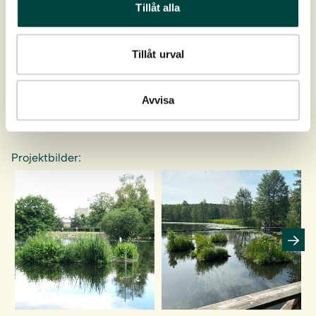
Tillåt alla
Består av en bärande flytstomme där en strandmatta
med vattenväxter etableras.
Tillåt urval
Avvisa
Projektbilder: