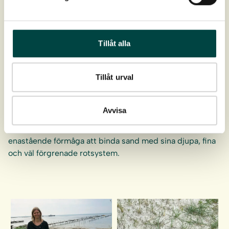
Projektet fick stöd av EU-programmet Life.
Tillåt alla
Vad är Stranderosion?
Det innebär i korthet att hav och vind gröper ur och för
Tillåt urval
bort sandstrand och därmed hotar konstruktioner, vägar
och hus som ligger kustnära.
Avvisa
Vilka växter används för att binda sand?
Två tuffa växter är
strandråg
och
sandrör
som har en
enastående förmåga att binda sand med sina djupa, fina
och väl förgrenade rotsystem.