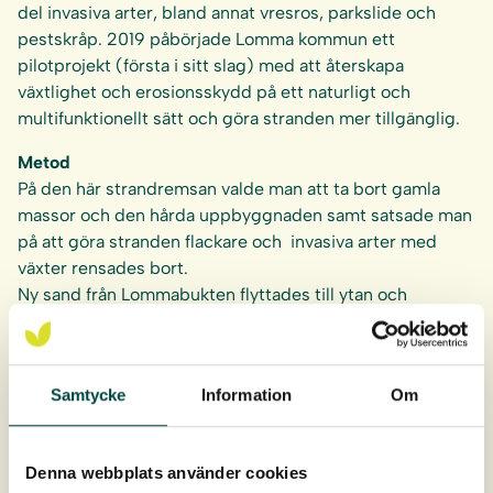
del invasiva arter, bland annat vresros, parkslide och
pestskråp. 2019 påbörjade Lomma kommun ett
pilotprojekt (första i sitt slag) med att återskapa
växtlighet och erosionsskydd på ett naturligt och
multifunktionellt sätt och göra stranden mer tillgänglig.
Metod
På den här strandremsan valde man att ta bort gamla
massor och den hårda uppbyggnaden samt satsade man
på att göra stranden flackare och invasiva arter med
växter rensades bort.
Ny sand från Lommabukten flyttades till ytan och
tusentals av VegTechs strandråg och sandrör
planterades på stranden, detta för att binda sanden så
att stranden kan stå pall för hårda vindar, vågor och
Samtycke
Information
Om
erosion.
Värt att nämna är att just
strandråg
och
sandrör
har en
enastående förmåga att binda sanden med sitt djupa,
Denna webbplats använder cookies
fina och väl förgrenade rotsystem.