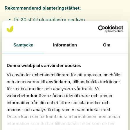
Rekommenderad planteringstäthet:
15-20 st örtpluggplantor per kvm.
5-10 st örtpluggplantor per kvm vid kombination
med frösådd.
Örtpluggplantorna levereras i hela brätten om 40 st.
Samtycke
Information
Om
Pluggen är 9 cm djupt och 4 cm i diameter, ca 93 cm³ i
rotvolym.
Denna webbplats använder cookies
Vi använder enhetsidentifierare för att anpassa innehållet
Leverans: April-oktober
och annonserna till användarna, tillhandahålla funktioner
för sociala medier och analysera vår trafik. Vi
vidarebefordrar även sådana identifierare och annan
information från din enhet till de sociala medier och
annons- och analysföretag som vi samarbetar med.
Dessa kan i sin tur kombinera informationen med annan
information som du har tillhandahållit eller som de har