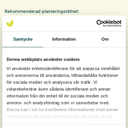
Rekommenderad planteringstäthet:
8-10 stycken Örtpluggplantor per kvm
Örtpluggplantorna levereras i hela brätten om 40 st.
Samtycke
Information
Om
Pluggen är 9 cm djupt och 4 cm i diameter, ca 93 cm³ i
rotvolym.
Denna webbplats använder cookies
Leverans: April-oktober
Vi använder enhetsidentifierare för att anpassa innehållet
och annonserna till användarna, tillhandahålla funktioner
för sociala medier och analysera vår trafik. Vi
vidarebefordrar även sådana identifierare och annan
information från din enhet till de sociala medier och
annons- och analysföretag som vi samarbetar med.
Dessa kan i sin tur kombinera informationen med annan
information som du har tillhandahållit eller som de har
samlat in när du har använt deras tjänster.
Produktdata