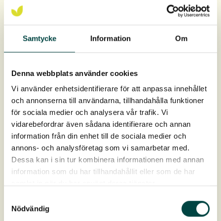
Leverans: April-oktober
Samtycke
Information
Om
Denna webbplats använder cookies
Vi använder enhetsidentifierare för att anpassa innehållet
och annonserna till användarna, tillhandahålla funktioner
för sociala medier och analysera vår trafik. Vi
vidarebefordrar även sådana identifierare och annan
Produktdata
information från din enhet till de sociala medier och
annons- och analysföretag som vi samarbetar med.
Art nr:
2-10804
Dessa kan i sin tur kombinera informationen med annan
information som du har tillhandahållit eller som de har
samlat in när du har använt deras tjänster.
Färg:
Vit
Samtyckesval
Nödvändig
Blomning:
Juni-juli