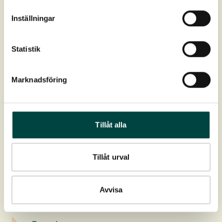
Inställningar
Höjd:
15-35 cm
Utbredning:
Södra och mellersta Sverige
Statistik
Växtplats:
Sumpzon
Marknadsföring
Ladda ner
Tillåt alla
Produktdatablad
Tillåt urval
Planterings- och skötselanvisning
Avvisa
Artguide