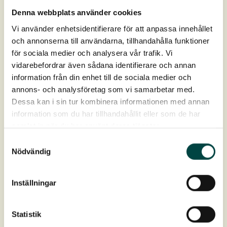
Denna webbplats använder cookies
Vi använder enhetsidentifierare för att anpassa innehållet
och annonserna till användarna, tillhandahålla funktioner
för sociala medier och analysera vår trafik. Vi
Produktdata
vidarebefordrar även sådana identifierare och annan
information från din enhet till de sociala medier och
annons- och analysföretag som vi samarbetar med.
Artikelnr
9-12532
Dessa kan i sin tur kombinera informationen med annan
information som du har tillhandahållit eller som de har
Mått (l × h)
2000 ×150 mm
samlat in när du har använt deras tjänster.
Samtyckesval
Tjocklek
4 mm
Nödvändig
Material
Galvaniserat stål
Inställningar
Infästning
Ankare: 1 st/m
Statistik