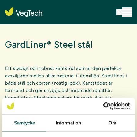
GardLiner® Steel stål
Ett stadigt och robust kantstöd som är den perfekta
avskiljaren mellan olika material i utemiljön. Steel finns i
både stål och corten (rostig look). Kantstödet är
formbart och ger snygga och inramade rabatter.
Komplettera Steel med ankare för
mark
eller
tak
.
Kallas även: Rabattstöd, Rabattavskiljare, Kantstöd, Stålkant
Samtycke
Information
Om