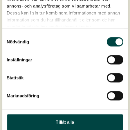
annons- och analysföretag som vi samarbetar med.
Dessa kan i sin tur kombinera informationen med annan
information som du har tillhandahållit eller som de har
samlat in när du har använt deras tjänster.
Samtyckesval
Nödvändig
Webbinarium – Växternas funktion i vattenmiljö
2025/11/06
Inställningar
Hur kan växter bidra till förbättrad rening och
vattenhantering i öppna dagvattensystem? Under detta
Statistik
Webbinarium – Växternas funktion i vattenmiljö...
Webbinarium
Marknadsföring
Tillåt alla