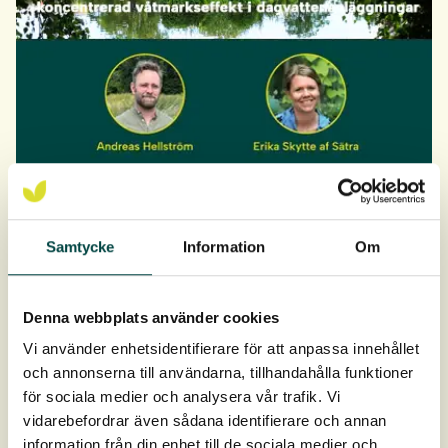
Webbinarium – Flytande våtmark
2026/04/28
Samtycke
Information
Om
Flytande våtmark – koncentrerad våtmarkseffekt i
dagvattenanläggningar. Vill du få bättre koll på hur
flytande våtmarker fungerar och hur de...
Denna webbplats använder cookies
Vi använder enhetsidentifierare för att anpassa innehållet
Webbinarium
och annonserna till användarna, tillhandahålla funktioner
för sociala medier och analysera vår trafik. Vi
vidarebefordrar även sådana identifierare och annan
information från din enhet till de sociala medier och