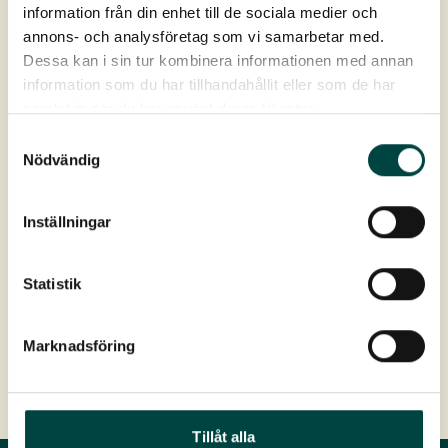
stödkant
information från din enhet till de sociala medier och
annons- och analysföretag som vi samarbetar med.
Dessa kan i sin tur kombinera informationen med annan
information som du har tillhandahållit eller som de har
samlat in när du har använt deras tjänster.
Samtyckesval
Nödvändig
Produktdata
Inställningar
Artikelnr
9-12542
Statistik
Paket
40 st stålspikar + 40 st clips (2 st/m)
Marknadsföring
Tillåt alla