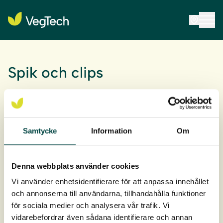
Spik och clips
Spik och clips till GardLiner Steellight
Samtycke
Information
Om
Är ett kantstöd, tillverkat av rostfritt stål. Ett kantstöd
hjälper till att avgränsa olika material på markytan och
ger en snygg och hållbar inramning i trädgården eller
Denna webbplats använder cookies
andra utomhusmiljöer.
Vi använder enhetsidentifierare för att anpassa innehållet
och annonserna till användarna, tillhandahålla funktioner
för sociala medier och analysera vår trafik. Vi
Andra namn: rabattstöd, stålkant, kantlist, trädgårdskant,
vidarebefordrar även sådana identifierare och annan