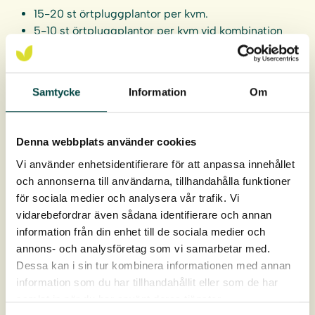
15-20 st örtpluggplantor per kvm.
5-10 st örtpluggplantor per kvm vid kombination
med frösådd.
Örtpluggplantorna levereras i hela brätten om 40 st.
Samtycke
Information
Om
Pluggen är 9 cm djupt och 4 cm i diameter, ca 93 cm3 i
rotvolym.
Denna webbplats använder cookies
Leverans: April-oktober
Vi använder enhetsidentifierare för att anpassa innehållet
och annonserna till användarna, tillhandahålla funktioner
för sociala medier och analysera vår trafik. Vi
vidarebefordrar även sådana identifierare och annan
information från din enhet till de sociala medier och
annons- och analysföretag som vi samarbetar med.
Dessa kan i sin tur kombinera informationen med annan
information som du har tillhandahållit eller som de har
samlat in när du har använt deras tjänster.
Produktdata