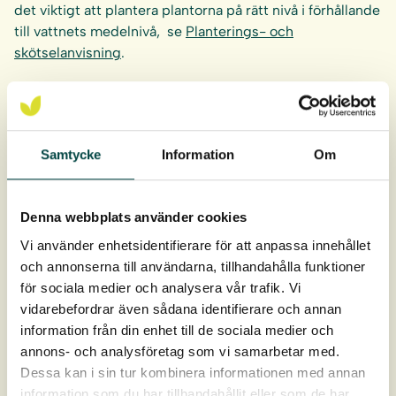
det viktigt att plantera plantorna på rätt nivå i förhållande
till vattnets medelnivå, se
Planterings- och
skötselanvisning
.
Rekommenderad planteringstäthet:
8-10 stycken Örtpluggplantor per kvm
Samtycke
Information
Om
Örtpluggplantorna levereras i hela brätten om 40 st.
Pluggen är 9 cm djupt och 4 cm i diameter, ca 93 cm³ i
Denna webbplats använder cookies
rotvolym.
Vi använder enhetsidentifierare för att anpassa innehållet
Leverans: April-oktober
och annonserna till användarna, tillhandahålla funktioner
för sociala medier och analysera vår trafik. Vi
vidarebefordrar även sådana identifierare och annan
information från din enhet till de sociala medier och
annons- och analysföretag som vi samarbetar med.
Dessa kan i sin tur kombinera informationen med annan
information som du har tillhandahållit eller som de har