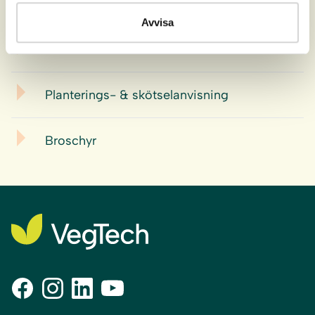
Ladda ner
Avvisa
Produktdatablad
Planterings- & skötselanvisning
Broschyr