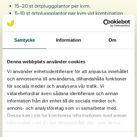
15-20 st örtpluggplantor per kvm.
5-10 st örtpluggplantor per kvm vid kombination
med frösådd.
Örtpluggplantorna levereras i hela brätten om 40 st.
Samtycke
Information
Om
Pluggen är 9 cm djupt och 4 cm i diameter, ca 93 cm³ i
rotvolym.
Denna webbplats använder cookies
Leverans: April-oktober
Vi använder enhetsidentifierare för att anpassa innehållet
och annonserna till användarna, tillhandahålla funktioner
för sociala medier och analysera vår trafik. Vi
vidarebefordrar även sådana identifierare och annan
information från din enhet till de sociala medier och
annons- och analysföretag som vi samarbetar med.
Dessa kan i sin tur kombinera informationen med annan
information som du har tillhandahållit eller som de har
samlat in när du har använt deras tjänster.
Produktdata