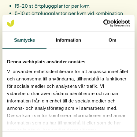
15-20 st örtpluggplantor per kvm.
5-10 st örtpluggplantor per kvm vid kombination
med frösådd.
Örtpluggplantorna levereras i hela brätten om 40 st.
Samtycke
Information
Om
Pluggen är 9 cm djupt och 4 cm i diameter, ca 93 cm³ i
rotvolym.
Denna webbplats använder cookies
Leverans: April-oktober
Vi använder enhetsidentifierare för att anpassa innehållet
och annonserna till användarna, tillhandahålla funktioner
för sociala medier och analysera vår trafik. Vi
vidarebefordrar även sådana identifierare och annan
information från din enhet till de sociala medier och
annons- och analysföretag som vi samarbetar med.
Dessa kan i sin tur kombinera informationen med annan
information som du har tillhandahållit eller som de har
samlat in när du har använt deras tjänster.
Produktdata