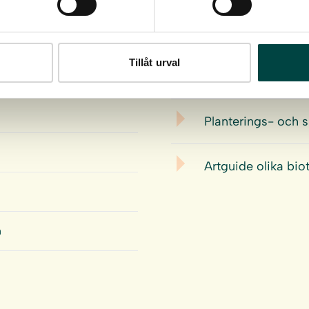
Ladda ner
Tillåt urval
Produktdatablad
Planterings- och 
Artguide olika bio
n