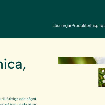
Lösningar
Produkter
Inspira
mica,
till fuktiga och något
nat på igenlagda åkrar,