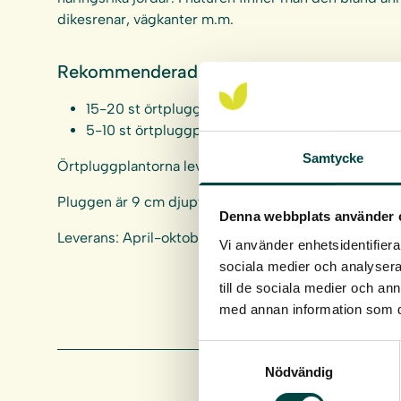
dikesrenar, vägkanter m.m.
Rekommenderad planteringstäthet:
15-20 st örtpluggplantor per kvm.
5-10 st örtpluggplantor per kvm vid kombinatio
Samtycke
Örtpluggplantorna levereras i hela brätten om 40 st.
Pluggen är 9 cm djupt och 4 cm i diameter, ca 93 cm
Denna webbplats använder 
Leverans: April-oktober
Vi använder enhetsidentifierar
sociala medier och analysera 
till de sociala medier och a
med annan information som du 
Samtyckesval
Nödvändig