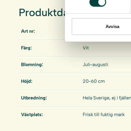
Produktdata
Avvisa
Art nr:
2-10001
Färg:
Vit
Blomning:
Juli-augusti
Höjd:
20-60 cm
Utbredning:
Hela Sverige, ej i fjälle
Växtplats:
Frisk till fuktig mark