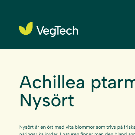
Achillea ptar
Nysört
Nysört är en ört med vita blommor som trivs på friska 
näringsrika jordar. I naturen finner man den bland an