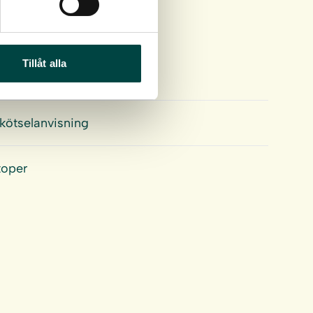
Tillåt alla
skötselanvisning
toper