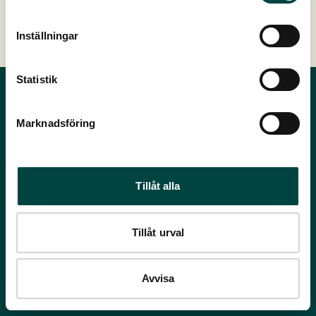
Inställningar
Statistik
Marknadsföring
Tillåt alla
Fagerås 1
Tillåt urval
342 52 Vislanda
0472-363 00
info@vegtech.se
Avvisa