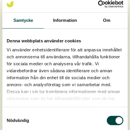
Fäste Strandmatta:
35 cm (standard) eller 50 cm fästet,
valet beror på förhållanden på platsen.
Samtycke
Information
Om
Fäste Strandrulle:
50 cm (standard) eller 70 cm, valet
beror på förhållanden på platsen.
Denna webbplats använder cookies
Vi använder enhetsidentifierare för att anpassa innehållet
och annonserna till användarna, tillhandahålla funktioner
för sociala medier och analysera vår trafik. Vi
vidarebefordrar även sådana identifierare och annan
information från din enhet till de sociala medier och
annons- och analysföretag som vi samarbetar med.
Dessa kan i sin tur kombinera informationen med annan
information som du har tillhandahållit eller som de har
Produktdata
samlat in när du har använt deras tjänster.
Samtyckesval
Artikelnr
9-12034 (35 cm)
Nödvändig