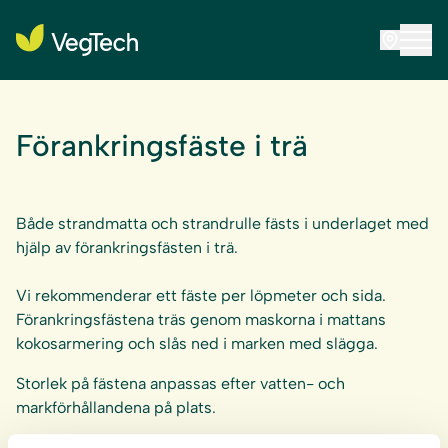
Förankringsfäste i trä
Både strandmatta och strandrulle fästs i underlaget med
hjälp av förankringsfästen i trä.
Vi rekommenderar ett fäste per löpmeter och sida.
Förankringsfästena träs genom maskorna i mattans
kokosarmering och slås ned i marken med slägga.
Storlek på fästena anpassas efter vatten- och
markförhållandena på plats.
Finns i olika Storlekar: 35 cm, 50 cm och 70 cm.