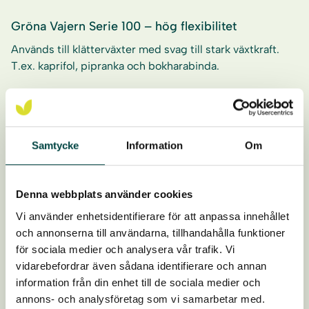
Gröna Vajern Serie 100 – hög flexibilitet
Används till klätterväxter med svag till stark växtkraft.
T.ex. kaprifol, pipranka och bokharabinda.
Gröna Vajern Serie 112 – effektiv lastupptagning
Samtycke
Information
Om
Används till starkt slingrande, enbart Blåregn.
Denna webbplats använder cookies
Vi använder enhetsidentifierare för att anpassa innehållet
och annonserna till användarna, tillhandahålla funktioner
Gröna Vajern Serie 120-124-134
för sociala medier och analysera vår trafik. Vi
Dessa fasadfästen kompletteras med ett tillbehör för att
vidarebefordrar även sådana identifierare och annan
sprida fasadgrönskan.
information från din enhet till de sociala medier och
annons- och analysföretag som vi samarbetar med.