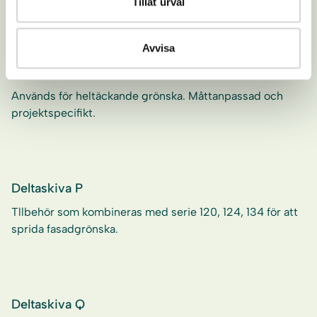
Tillåt urval
Avvisa
Gröna Vajern Nät – Heltäckande grönska
Används för heltäckande grönska. Måttanpassad och
projektspecifikt.
Deltaskiva P
Tllbehör som kombineras med serie 120, 124, 134 för att
sprida fasadgrönska.
Deltaskiva Q