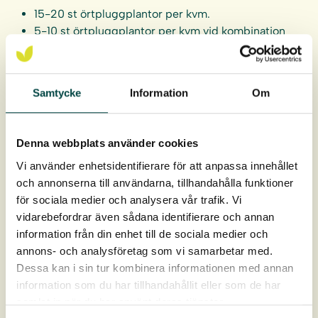
15-20 st örtpluggplantor per kvm.
5-10 st örtpluggplantor per kvm vid kombination
med frösådd.
Örtpluggplantorna levereras i hela brätten om 40 st.
Samtycke
Information
Om
Pluggen är 9 cm djupt och 4 cm i diameter, ca 93 cm³ i
rotvolym.
Denna webbplats använder cookies
Leverans: April-oktober
Vi använder enhetsidentifierare för att anpassa innehållet
och annonserna till användarna, tillhandahålla funktioner
för sociala medier och analysera vår trafik. Vi
vidarebefordrar även sådana identifierare och annan
information från din enhet till de sociala medier och
annons- och analysföretag som vi samarbetar med.
Dessa kan i sin tur kombinera informationen med annan
information som du har tillhandahållit eller som de har
samlat in när du har använt deras tjänster.
Produktdata