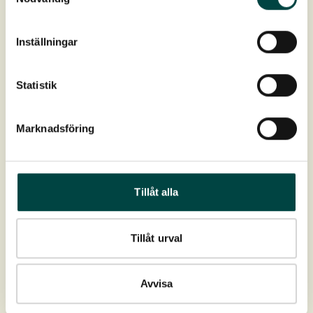
Färg:
Gul
Inställningar
Blomning:
Maj-Juni
Statistik
Höjd:
5-15 cm
Marknadsföring
Utbredning:
Södra och mellersta Sverige
Växtplats:
Torr mark
Tillåt alla
Ladda ner
Tillåt urval
Produktdatablad
Avvisa
Planterings- och skötselanvisning