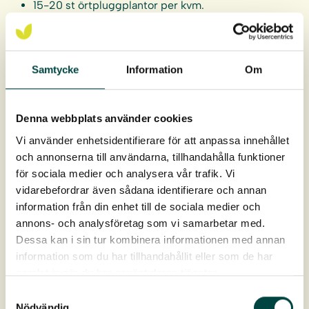
15-20 st örtpluggplantor per kvm.
5-10 st örtpluggplantor per kvm vid kombination
med frösådd.
Örtpluggplantorna levereras i hela brätten om 40 st.
Samtycke
Information
Om
Pluggen är 9 cm djupt och 4 cm i diameter, ca 93 cm³ i
rotvolym.
Denna webbplats använder cookies
Leverans: April-oktober
Vi använder enhetsidentifierare för att anpassa innehållet
och annonserna till användarna, tillhandahålla funktioner
för sociala medier och analysera vår trafik. Vi
vidarebefordrar även sådana identifierare och annan
information från din enhet till de sociala medier och
annons- och analysföretag som vi samarbetar med.
Dessa kan i sin tur kombinera informationen med annan
Produktdata
information som du har tillhandahållit eller som de har
samlat in när du har använt deras tjänster.
Samtyckesval
Art nr:
2-10250
Nödvändig